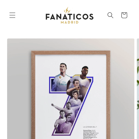
Ir
directamente
al contenido
Carrito
Ir
directamente
a la
información
del producto