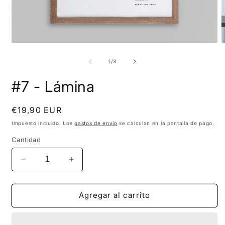
de
1
/
3
#7 - Lámina
Precio
€19,90 EUR
habitual
Impuesto incluido. Los
gastos de envío
se calculan en la pantalla de pago.
Cantidad
Reducir
Aumentar
cantidad
cantidad
para
para
#7
#7
Agregar al carrito
-
-
Lámina
Lámina