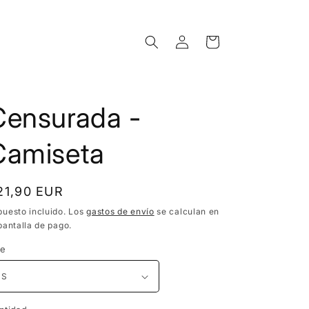
Iniciar
Carrito
sesión
Censurada -
Camiseta
recio
21,90 EUR
bitual
puesto incluido. Los
gastos de envío
se calculan en
pantalla de pago.
ze