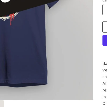
Ca
¡L
v
sa
Ah
re
la
Ch