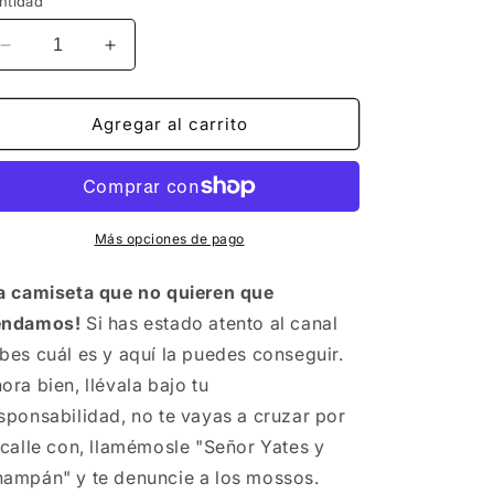
ntidad
Reducir
Aumentar
cantidad
cantidad
para
para
Censurada
Censurada
Agregar al carrito
-
-
Camiseta
Camiseta
Más opciones de pago
a camiseta que no quieren que
endamos!
Si has estado atento al canal
bes cuál es y aquí la puedes conseguir.
ora bien, llévala bajo tu
sponsabilidad, no te vayas a cruzar por
 calle con, llamémosle "Señor Yates y
ampán" y te denuncie a los mossos.