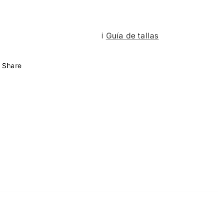
ℹ︎
Guía de tallas
Share