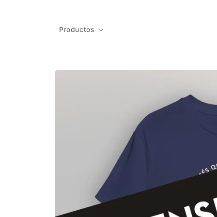
Ir
directamente
al contenido
Productos
Ir
directamente
a la
información
del producto